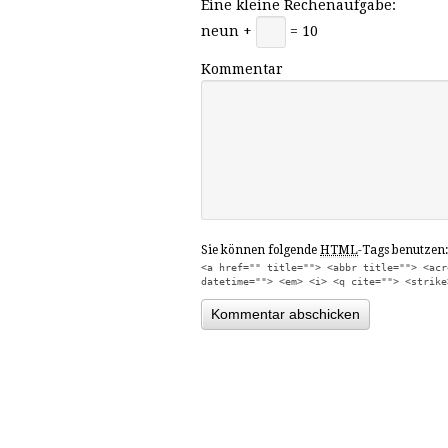
Eine kleine Rechenaufgabe:
neun +
= 10
Kommentar
Sie können folgende
HTML
-Tags benutzen:
<a href="" title=""> <abbr title=""> <acr
datetime=""> <em> <i> <q cite=""> <strike