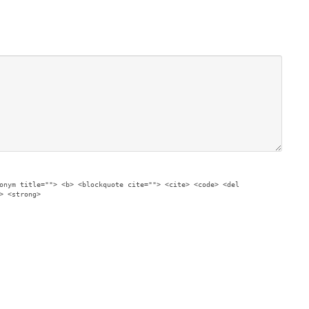
onym title=""> <b> <blockquote cite=""> <cite> <code> <del
> <strong>